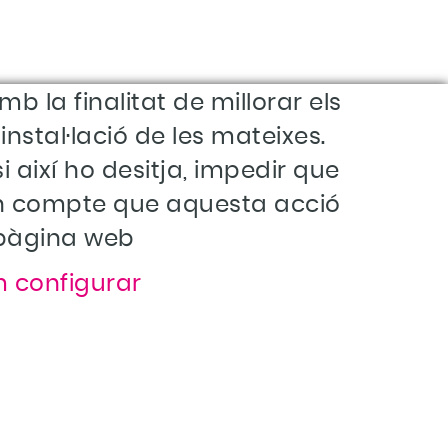
b la finalitat de millorar els
nstal·lació de les mateixes.
i així ho desitja, impedir que
r en compte que aquesta acció
 pàgina web
 configurar