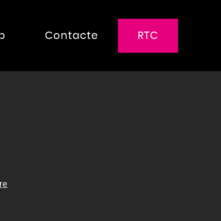
p
Contacte
RTC
RTC Media
RTC Events
RTC Experience