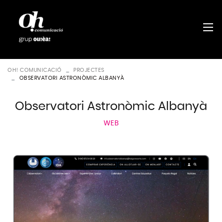
OH! COMUNICACIÓ
PROJECTES
OBSERVATORI ASTRONÒMIC ALBANYÀ
Observatori Astronòmic Albanyà
WEB