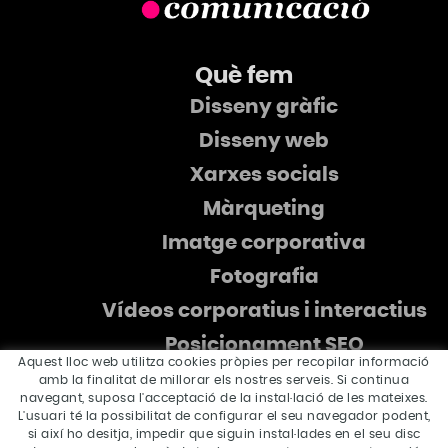
Què fem
Disseny gràfic
Disseny web
Xarxes socials
Màrqueting
Imatge corporativa
Fotografia
Vídeos corporatius i interactius
Posicionament SEO
Aquest lloc web utilitza cookies pròpies per recopilar informació
amb la finalitat de millorar els nostres serveis. Si continua
navegant, suposa l'acceptació de la instal·lació de les mateixes.
L'usuari té la possibilitat de configurar el seu navegador podent,
si així ho desitja, impedir que siguin instal·lades en el seu disc