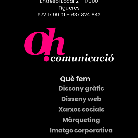
Entresòl Local 2 – 17600
Figueres
972 17 99 01
–
637 824 842
Què fem
Disseny gràfic
Disseny web
Xarxes socials
Màrqueting
Imatge corporativa