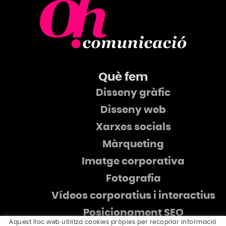
Què fem
Disseny gràfic
Disseny web
Xarxes socials
Màrqueting
Imatge corporativa
Fotografia
Vídeos corporatius i interactius
Posicionament SEO
Aquest lloc web utilitza cookies pròpies per recopilar informació